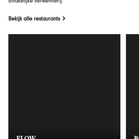
smakelijke verwennerij.
Bekijk alle restaurants
FLOW
B