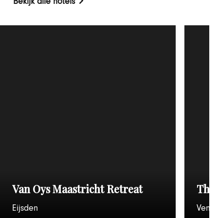
Bekijk alle hotels
Van Oys Maastricht Retreat
Thea
Eijsden
Venlo