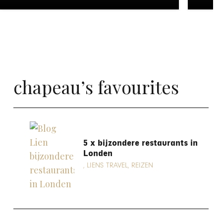
chapeau’s favourites
in
5 x bijzondere restaurants in
UR
Londen
LIENS TRAVEL
REIZEN
,
,