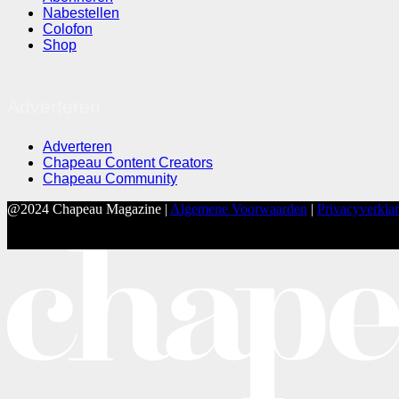
Nabestellen
Colofon
Shop
Adverteren
Adverteren
Chapeau Content Creators
Chapeau Community
@2024 Chapeau Magazine |
Algemene Voorwaarden
|
Privacyverkla